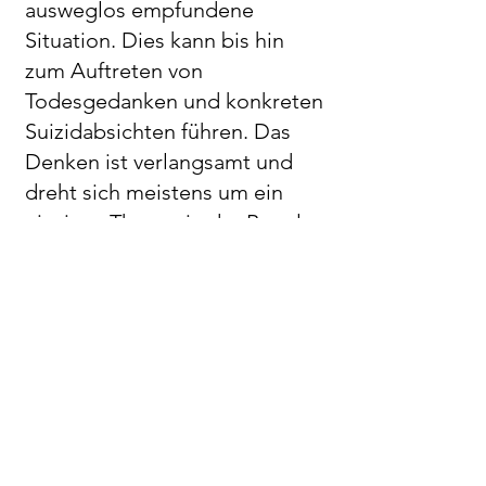
ausweglos empfundene
Situation. Dies kann bis hin
zum Auftreten von
Todesgedanken und konkreten
Suizidabsichten führen. Das
Denken ist verlangsamt und
dreht sich meistens um ein
einziges Thema, in der Regel
darum, wie schlecht es geht,
wie aussichtslos die jetzige
Situation ist und wie
hoffnungslos die Zukunft
erscheint.
Kriterien der Depression der
Weltgesundheitsorganisation