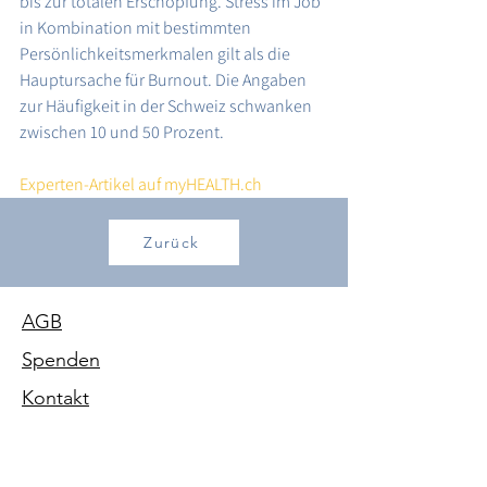
bis zur totalen Erschöpfung. Stress im Job 
in Kombination mit bestimmten 
Persönlichkeitsmerkmalen gilt als die 
Hauptursache für Burnout. Die Angaben 
zur Häufigkeit in der Schweiz schwanken 
zwischen 10 und 50 Prozent.
Experten-Artikel auf myHEALTH.ch
Zurück
AGB
Spenden
Kontakt
Impressum
Datenschutz