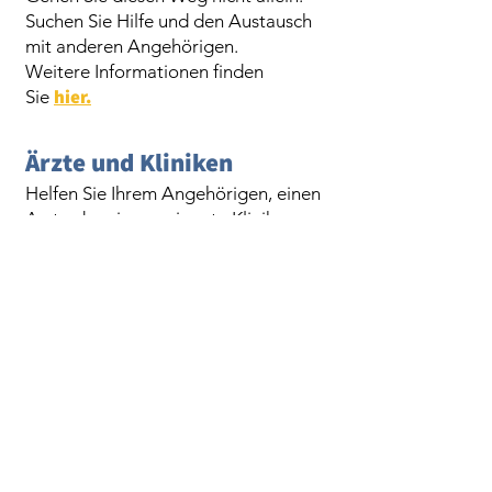
Suchen Sie Hilfe und den Austausch
mit anderen Angehörigen.
Weitere Informationen finden
hier.
Sie
Ärzte und Kli
niken
Helfen Sie Ihrem Angehörigen, einen
Arzt oder eine geeignete Klinik zu
finden. Wenn Sie selbst nicht mehr
weiter wissen, können Sie sich
jederzeit auch an einen
psychiatrischen Dienst in Ihrer
Region wenden.
Weitere Informationen finden
hier.
Sie
Wir haben die Links sorgfältig